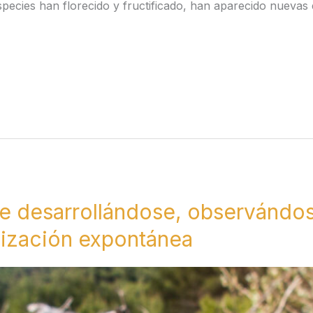
cies han florecido y fructificado, han aparecido nuevas 
ue desarrollándose, observánd
onización expontánea