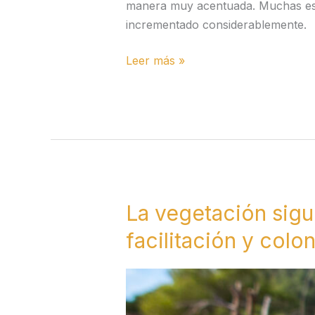
manera muy acentuada. Muchas espe
incrementado considerablemente.
Leer más »
La vegetación sig
La
vegetación
facilitación y col
sigue
desarrollándose,
observándose
fenómenos