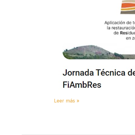
la
jornada
técnica
del
proyecto
Leer más »