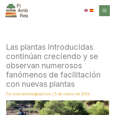
Ir
al
contenido
Las plantas introducidas
continúan creciendo y se
observan numerosos
fanómenos de facilitación
con nuevas plantas
Por
jose.alvarez@upct.es
/
5 de marzo de 2024