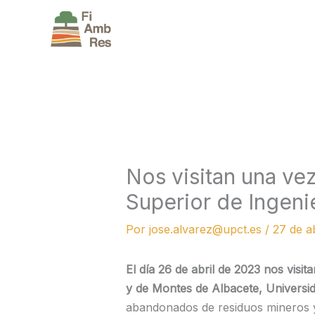
Ir
al
contenido
Nos visitan una ve
Superior de Ingen
Por
jose.alvarez@upct.es
/
27 de a
El día 26 de abril de 2023 nos vis
y de Montes de Albacete, Universid
abandonados de residuos mineros y