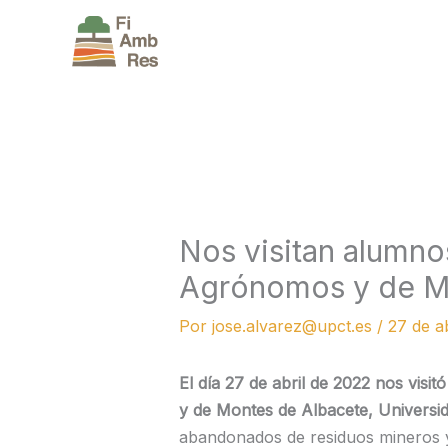
Ir
al
contenido
Nos visitan alumno
Agrónomos y de M
Por
jose.alvarez@upct.es
/
27 de a
El día 27 de abril de 2022 nos vis
y de Montes de Albacete, Universid
abandonados de residuos mineros y