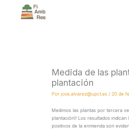
Ir
al
contenido
Medida de las plan
plantación
Por
jose.alvarez@upct.es
/
20 de f
Medimos las plantas por tercera vez
plantación!! Los resultados indican
positivos de la enmienda son eviden